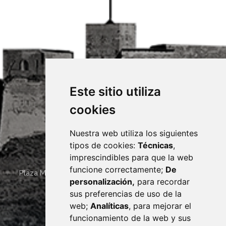
Este sitio utiliza
cookies
Nuestra web utiliza los siguientes
tipos de cookies:
Técnicas
,
imprescindibles para que la web
funcione correctamente;
De
Plaza Mayor 4
22400
MONZÓN
- ARAGÓN
(ESPAÑA)
personalización,
para recordar
· (34) 974 400 700 ·
sus preferencias de uso de la
sac@monzon.es
web;
Analíticas
, para mejorar el
monzon.es
funcionamiento de la web y sus