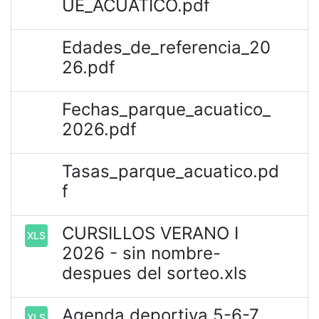
UE_ACUATICO.pdf
Edades_de_referencia_20
26.pdf
Fechas_parque_acuatico_
2026.pdf
Tasas_parque_acuatico.pd
f
CURSILLOS VERANO I
XLS
2026 - sin nombre-
despues del sorteo.xls
Agenda deportiva 5-6-7
XLS