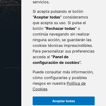
servicios.
Si acepta pulsando el botón
CONTACTO
MAPA WEB
“Aceptar todas”
consideramos
AVISO LEGAL
que acepta su uso. Si pulsa el
PROTECCIÓN DE DATOS
botón
“Rechazar todas”
o
POLÍTICA DE COOKIES
ACCESIBILIDAD
continúa navegando sin realizar
ninguna acción, se guardarán las
ENLACE EXTERNO AL C
cookies técnicas imprescindibles.
Para personalizar sus preferencias
acceda al
“Panel de
configuración de cookies”.
Puede consultar más información,
cómo configurarlas y posibles
riesgos en nuestra
Política de
Cookies
.
Aceptar todas