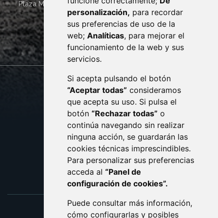
funcione correctamente;
De
Plaza Mayor 4
22400
MONZÓN
- ARAGÓN
(ESPAÑA)
personalización,
para recordar
· (34) 974 400 700 ·
sus preferencias de uso de la
sac@monzon.es
web;
Analíticas
, para mejorar el
monzon.es
funcionamiento de la web y sus
servicios.
Si acepta pulsando el botón
CONTACTO
MAPA WEB
“Aceptar todas”
consideramos
AVISO LEGAL
que acepta su uso. Si pulsa el
PROTECCIÓN DE DATOS
botón
“Rechazar todas”
o
POLÍTICA DE COOKIES
ACCESIBILIDAD
continúa navegando sin realizar
ninguna acción, se guardarán las
ENLACE EXTERNO AL C
cookies técnicas imprescindibles.
Para personalizar sus preferencias
acceda al
“Panel de
configuración de cookies”.
Puede consultar más información,
cómo configurarlas y posibles