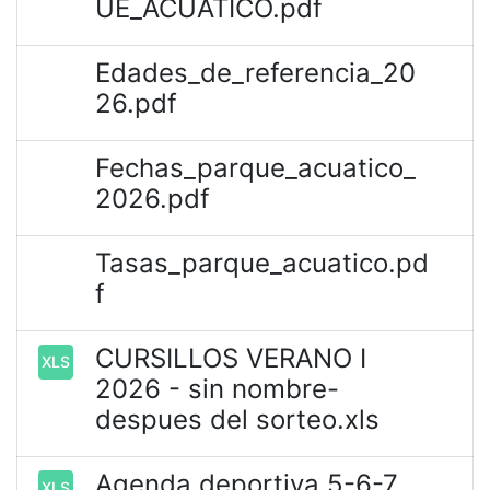
UE_ACUATICO.pdf
Edades_de_referencia_20
26.pdf
Fechas_parque_acuatico_
2026.pdf
Tasas_parque_acuatico.pd
f
CURSILLOS VERANO I
XLS
2026 - sin nombre-
despues del sorteo.xls
Agenda deportiva 5-6-7
XLS