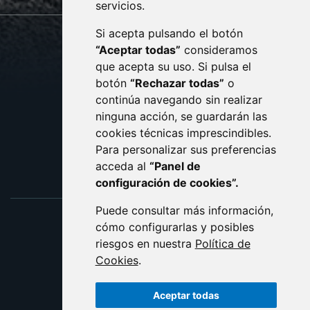
servicios.
Si acepta pulsando el botón
CONTACTO
MAPA WEB
“Aceptar todas”
consideramos
AVISO LEGAL
que acepta su uso. Si pulsa el
PROTECCIÓN DE DATOS
botón
“Rechazar todas”
o
POLÍTICA DE COOKIES
ACCESIBILIDAD
continúa navegando sin realizar
ninguna acción, se guardarán las
ENLACE EXTERNO AL C
cookies técnicas imprescindibles.
Para personalizar sus preferencias
acceda al
“Panel de
configuración de cookies”.
Puede consultar más información,
cómo configurarlas y posibles
riesgos en nuestra
Política de
Cookies
.
Aceptar todas