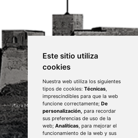
Este sitio utiliza
cookies
Nuestra web utiliza los siguientes
tipos de cookies:
Técnicas
,
imprescindibles para que la web
funcione correctamente;
De
Plaza Mayor 4
22400
MONZÓN
- ARAGÓN
(ESPAÑA)
personalización,
para recordar
· (34) 974 400 700 ·
sus preferencias de uso de la
sac@monzon.es
web;
Analíticas
, para mejorar el
monzon.es
funcionamiento de la web y sus