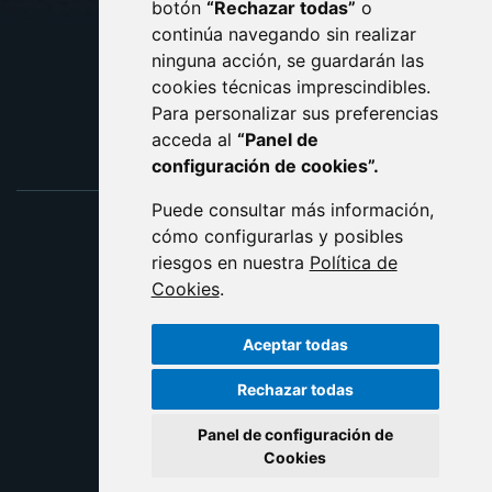
botón
“Rechazar todas”
o
POLÍTICA DE COOKIES
ACCESIBILIDAD
continúa navegando sin realizar
ninguna acción, se guardarán las
ENLACE EXTERNO AL C
cookies técnicas imprescindibles.
Para personalizar sus preferencias
acceda al
“Panel de
configuración de cookies”.
Puede consultar más información,
cómo configurarlas y posibles
riesgos en nuestra
Política de
Cookies
.
Aceptar todas
Rechazar todas
Panel de configuración de
Cookies