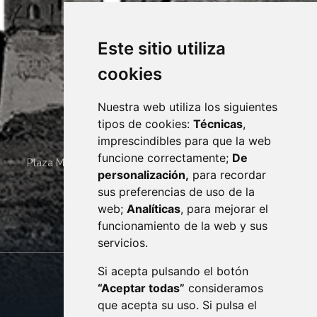
Este sitio utiliza
cookies
Nuestra web utiliza los siguientes
tipos de cookies:
Técnicas
,
imprescindibles para que la web
funcione correctamente;
De
Plaza Mayor 4
22400
MONZÓN
- ARAGÓN
(ESPAÑA)
personalización,
para recordar
· (34) 974 400 700 ·
sus preferencias de uso de la
sac@monzon.es
web;
Analíticas
, para mejorar el
monzon.es
funcionamiento de la web y sus
servicios.
Si acepta pulsando el botón
CONTACTO
MAPA WEB
“Aceptar todas”
consideramos
AVISO LEGAL
que acepta su uso. Si pulsa el
PROTECCIÓN DE DATOS