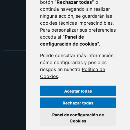
botón
“Rechazar todas”
o
POLÍTICA DE COOKIES
ACCESIBILIDAD
continúa navegando sin realizar
ninguna acción, se guardarán las
ENLACE EXTERNO AL C
cookies técnicas imprescindibles.
Para personalizar sus preferencias
acceda al
“Panel de
configuración de cookies”.
Puede consultar más información,
cómo configurarlas y posibles
riesgos en nuestra
Política de
Cookies
.
Aceptar todas
Rechazar todas
Panel de configuración de
Cookies