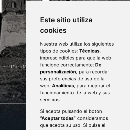
Este sitio utiliza
cookies
Nuestra web utiliza los siguientes
tipos de cookies:
Técnicas
,
imprescindibles para que la web
funcione correctamente;
De
Plaza Mayor 4
22400
MONZÓN
- ARAGÓN
(ESPAÑA)
personalización,
para recordar
· (34) 974 400 700 ·
sus preferencias de uso de la
sac@monzon.es
web;
Analíticas
, para mejorar el
monzon.es
funcionamiento de la web y sus
servicios.
Si acepta pulsando el botón
CONTACTO
MAPA WEB
“Aceptar todas”
consideramos
AVISO LEGAL
que acepta su uso. Si pulsa el
PROTECCIÓN DE DATOS