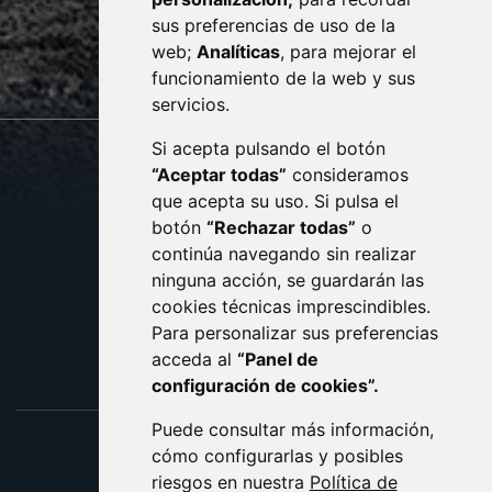
· (34) 974 400 700 ·
sus preferencias de uso de la
sac@monzon.es
web;
Analíticas
, para mejorar el
monzon.es
funcionamiento de la web y sus
servicios.
Si acepta pulsando el botón
CONTACTO
MAPA WEB
“Aceptar todas”
consideramos
AVISO LEGAL
que acepta su uso. Si pulsa el
PROTECCIÓN DE DATOS
botón
“Rechazar todas”
o
POLÍTICA DE COOKIES
ACCESIBILIDAD
continúa navegando sin realizar
ninguna acción, se guardarán las
ENLACE EXTERNO AL C
cookies técnicas imprescindibles.
Para personalizar sus preferencias
acceda al
“Panel de
configuración de cookies”.
Puede consultar más información,
cómo configurarlas y posibles
riesgos en nuestra
Política de