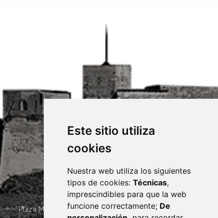
Este sitio utiliza
cookies
Nuestra web utiliza los siguientes
tipos de cookies:
Técnicas
,
imprescindibles para que la web
funcione correctamente;
De
Plaza Mayor 4
22400
MONZÓN
- ARAGÓN
(ESPAÑA)
personalización,
para recordar