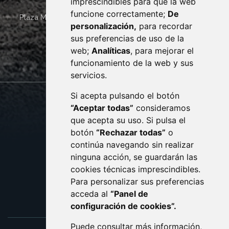
imprescindibles para que la web
funcione correctamente;
De
Plaza Mayor 4
22400
MONZÓN
- ARAGÓN
(ESPAÑA)
personalización,
para recordar
· (34) 974 400 700 ·
sus preferencias de uso de la
sac@monzon.es
web;
Analíticas
, para mejorar el
monzon.es
funcionamiento de la web y sus
servicios.
Si acepta pulsando el botón
CONTACTO
MAPA WEB
“Aceptar todas”
consideramos
AVISO LEGAL
que acepta su uso. Si pulsa el
PROTECCIÓN DE DATOS
botón
“Rechazar todas”
o
POLÍTICA DE COOKIES
ACCESIBILIDAD
continúa navegando sin realizar
ninguna acción, se guardarán las
ENLACE EXTERNO AL C
cookies técnicas imprescindibles.
Para personalizar sus preferencias
acceda al
“Panel de
configuración de cookies”.
Puede consultar más información,