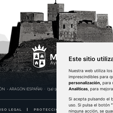
Este sitio utili
Nuestra web utiliza los
imprescindibles para q
personalización,
para 
Analíticas
, para mejora
ÓN
- ARAGÓN
(ESPAÑA)
· (34) 974 400 700 ·
sac@monzon.es
Si acepta pulsando el
uso. Si pulsa el botón
ISO LEGAL
PROTECCIÓN DE DATOS
POLÍTI
ninguna acción, se gua