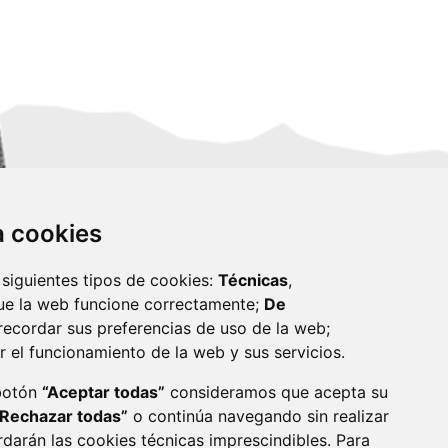
za cookies
 siguientes tipos de cookies:
Técnicas
,
ue la web funcione correctamente;
De
recordar sus preferencias de uso de la web;
r el funcionamiento de la web y sus servicios.
monzon.es
 botón
“Aceptar todas”
consideramos que acepta su
“Rechazar todas”
o continúa navegando sin realizar
CA DE COOKIES
ACCESIBILIDAD
rdarán las cookies técnicas imprescindibles. Para