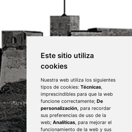
Este sitio utiliza
cookies
Nuestra web utiliza los siguientes
tipos de cookies:
Técnicas
,
imprescindibles para que la web
funcione correctamente;
De
Plaza Mayor 4
22400
MONZÓN
- ARAGÓN
(ESPAÑA)
personalización,
para recordar
· (34) 974 400 700 ·
sus preferencias de uso de la
sac@monzon.es
web;
Analíticas
, para mejorar el
monzon.es
funcionamiento de la web y sus