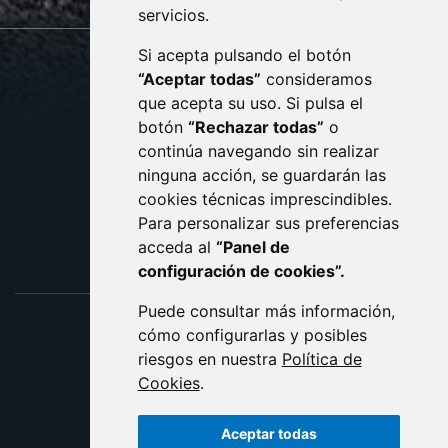
servicios.
Si acepta pulsando el botón
CONTACTO
MAPA WEB
“Aceptar todas”
consideramos
AVISO LEGAL
que acepta su uso. Si pulsa el
PROTECCIÓN DE DATOS
botón
“Rechazar todas”
o
POLÍTICA DE COOKIES
ACCESIBILIDAD
continúa navegando sin realizar
ninguna acción, se guardarán las
ENLACE EXTERNO AL C
cookies técnicas imprescindibles.
Para personalizar sus preferencias
acceda al
“Panel de
configuración de cookies”.
Puede consultar más información,
cómo configurarlas y posibles
riesgos en nuestra
Política de
Cookies
.
Aceptar todas