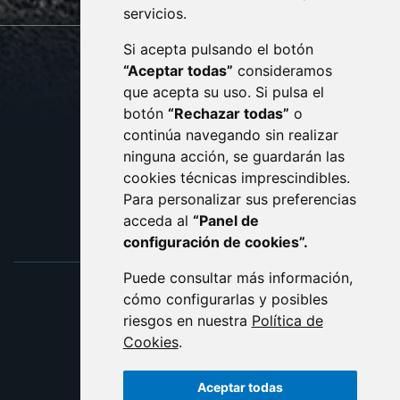
servicios.
Si acepta pulsando el botón
CONTACTO
MAPA WEB
“Aceptar todas”
consideramos
AVISO LEGAL
que acepta su uso. Si pulsa el
PROTECCIÓN DE DATOS
botón
“Rechazar todas”
o
POLÍTICA DE COOKIES
ACCESIBILIDAD
continúa navegando sin realizar
ninguna acción, se guardarán las
ENLACE EXTERNO AL C
cookies técnicas imprescindibles.
Para personalizar sus preferencias
acceda al
“Panel de
configuración de cookies”.
Puede consultar más información,
cómo configurarlas y posibles
riesgos en nuestra
Política de
Cookies
.
Aceptar todas