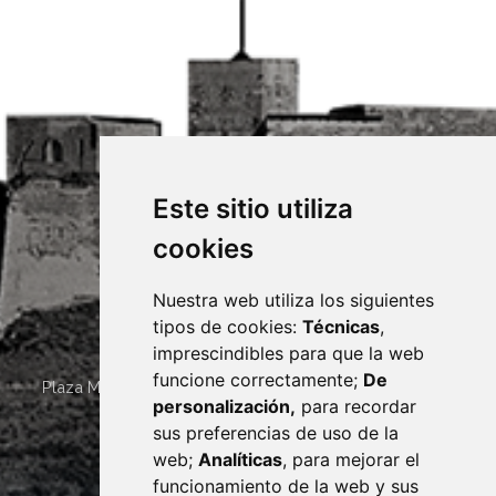
Este sitio utiliza
cookies
Nuestra web utiliza los siguientes
tipos de cookies:
Técnicas
,
imprescindibles para que la web
funcione correctamente;
De
Plaza Mayor 4
22400
MONZÓN
- ARAGÓN
(ESPAÑA)
personalización,
para recordar
· (34) 974 400 700 ·
sus preferencias de uso de la
sac@monzon.es
web;
Analíticas
, para mejorar el
monzon.es
funcionamiento de la web y sus