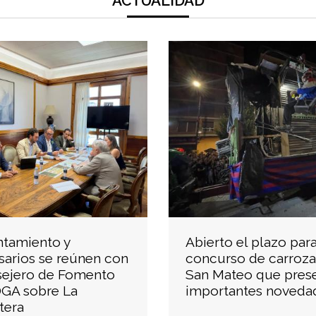
ACTUALIDAD
ntamiento y
Abierto el plazo para
arios se reúnen con
concurso de carroza
sejero de Fomento
San Mateo que pres
DGA sobre La
importantes noveda
tera