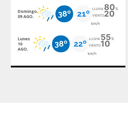
80
%
LLUVIA
Domingo
38º
21º
20
VIENTO
09 AGO.
km/h
55
Lunes
%
LLUVIA
38º
22º
10
10
VIENTO
AGO.
km/h