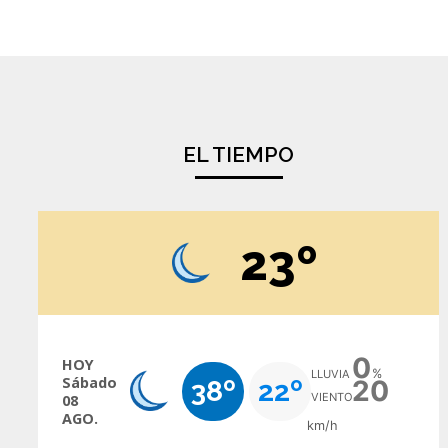
EL TIEMPO
23º
0
HOY
%
LLUVIA
Sábado
38º
22º
20
VIENTO
08
AGO.
km/h