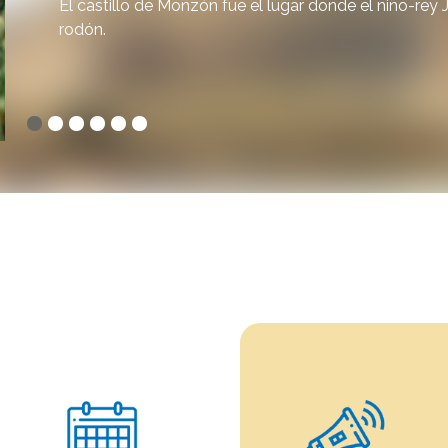
El castillo de Monzón fue el lugar donde el niño-rey
rodón.