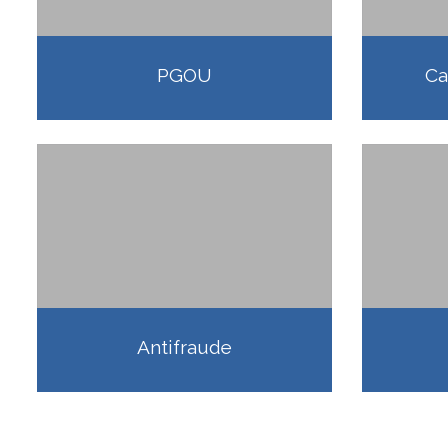
PGOU
Ca
Antifraude