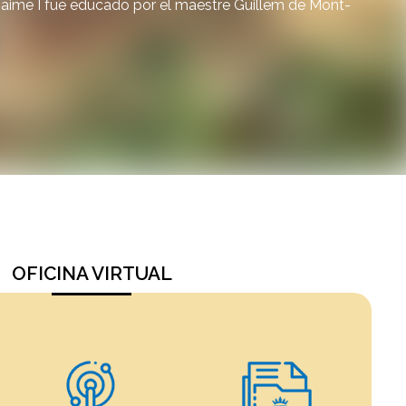
 Jaime I fue educado por el maestre Guillem de Mont-
OFICINA VIRTUAL