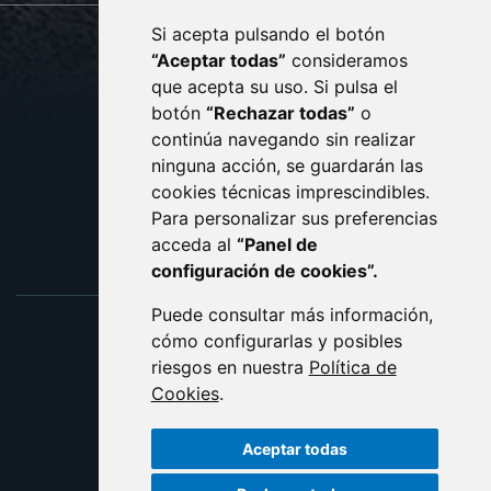
Si acepta pulsando el botón
CONTACTO
MAPA WEB
“Aceptar todas”
consideramos
AVISO LEGAL
que acepta su uso. Si pulsa el
PROTECCIÓN DE DATOS
botón
“Rechazar todas”
o
POLÍTICA DE COOKIES
ACCESIBILIDAD
continúa navegando sin realizar
ninguna acción, se guardarán las
ENLACE EXTERNO AL C
cookies técnicas imprescindibles.
Para personalizar sus preferencias
acceda al
“Panel de
configuración de cookies”.
Puede consultar más información,
cómo configurarlas y posibles
riesgos en nuestra
Política de
Cookies
.
Aceptar todas