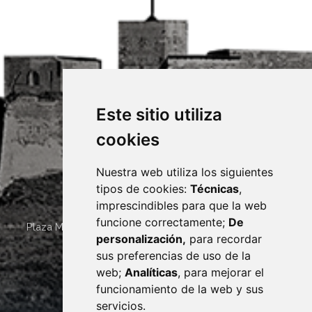
Este sitio utiliza
cookies
Nuestra web utiliza los siguientes
tipos de cookies:
Técnicas
,
imprescindibles para que la web
funcione correctamente;
De
Plaza Mayor 4
22400
MONZÓN
- ARAGÓN
(ESPAÑA)
personalización,
para recordar
· (34) 974 400 700 ·
sus preferencias de uso de la
sac@monzon.es
web;
Analíticas
, para mejorar el
monzon.es
funcionamiento de la web y sus
servicios.