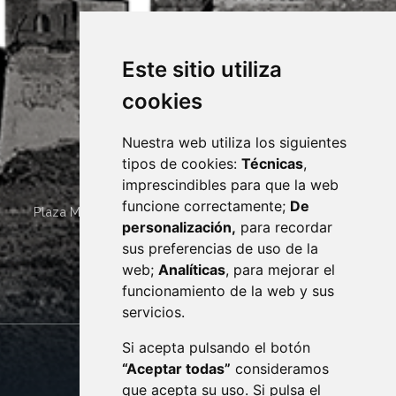
Este sitio utiliza
cookies
Nuestra web utiliza los siguientes
tipos de cookies:
Técnicas
,
imprescindibles para que la web
funcione correctamente;
De
Plaza Mayor 4
22400
MONZÓN
- ARAGÓN
(ESPAÑA)
personalización,
para recordar
· (34) 974 400 700 ·
sus preferencias de uso de la
sac@monzon.es
web;
Analíticas
, para mejorar el
monzon.es
funcionamiento de la web y sus
servicios.
Si acepta pulsando el botón
CONTACTO
MAPA WEB
“Aceptar todas”
consideramos
AVISO LEGAL
que acepta su uso. Si pulsa el
PROTECCIÓN DE DATOS