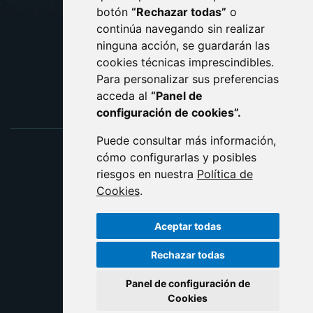
botón
“Rechazar todas”
o
POLÍTICA DE COOKIES
ACCESIBILIDAD
continúa navegando sin realizar
ninguna acción, se guardarán las
ENLACE EXTERNO AL C
cookies técnicas imprescindibles.
Para personalizar sus preferencias
acceda al
“Panel de
configuración de cookies”.
Puede consultar más información,
cómo configurarlas y posibles
riesgos en nuestra
Política de
Cookies
.
Aceptar todas
Rechazar todas
Panel de configuración de
Cookies