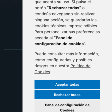
que acepta su uso. Si pulsa el
PROTECCIÓN DE DATOS
botón
“Rechazar todas”
o
POLÍTICA DE COOKIES
ACCESIBILIDAD
continúa navegando sin realizar
ninguna acción, se guardarán las
ENLACE EXTERNO AL C
cookies técnicas imprescindibles.
Para personalizar sus preferencias
acceda al
“Panel de
configuración de cookies”.
Puede consultar más información,
cómo configurarlas y posibles
riesgos en nuestra
Política de
Cookies
.
Aceptar todas
Rechazar todas
Panel de configuración de
Cookies