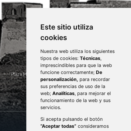
Este sitio utiliza
cookies
Nuestra web utiliza los siguientes
tipos de cookies:
Técnicas
,
imprescindibles para que la web
funcione correctamente;
De
Plaza Mayor 4
22400
MONZÓN
- ARAGÓN
(ESPAÑA)
personalización,
para recordar
· (34) 974 400 700 ·
sus preferencias de uso de la
sac@monzon.es
web;
Analíticas
, para mejorar el
monzon.es
funcionamiento de la web y sus
servicios.
Si acepta pulsando el botón
CONTACTO
MAPA WEB
“Aceptar todas”
consideramos
AVISO LEGAL