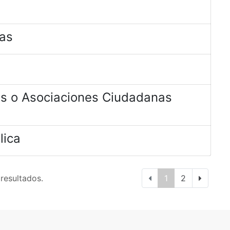
das
es o Asociaciones Ciudadanas
lica
 resultados.
1
2