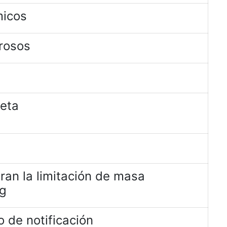
micos
rosos
jeta
ran la limitación de masa
kg
 de notificación