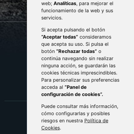
web;
Analíticas
, para mejorar el
monzon.es
funcionamiento de la web y sus
servicios.
Si acepta pulsando el botón
CONTACTO
MAPA WEB
“Aceptar todas”
consideramos
AVISO LEGAL
que acepta su uso. Si pulsa el
PROTECCIÓN DE DATOS
botón
“Rechazar todas”
o
POLÍTICA DE COOKIES
ACCESIBILIDAD
continúa navegando sin realizar
ninguna acción, se guardarán las
ENLACE EXTERNO AL C
cookies técnicas imprescindibles.
Para personalizar sus preferencias
acceda al
“Panel de
configuración de cookies”.
Puede consultar más información,
cómo configurarlas y posibles
riesgos en nuestra
Política de
Cookies
.