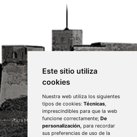
Este sitio utiliza
cookies
Nuestra web utiliza los siguientes
tipos de cookies:
Técnicas
,
imprescindibles para que la web
funcione correctamente;
De
Plaza Mayor 4
22400
MONZÓN
- ARAGÓN
(ESPAÑA)
personalización,
para recordar
· (34) 974 400 700 ·
sus preferencias de uso de la
sac@monzon.es