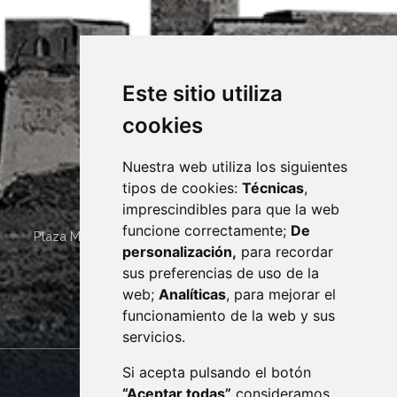
Este sitio utiliza
cookies
Nuestra web utiliza los siguientes
tipos de cookies:
Técnicas
,
imprescindibles para que la web
funcione correctamente;
De
Plaza Mayor 4
22400
MONZÓN
- ARAGÓN
(ESPAÑA)
personalización,
para recordar
· (34) 974 400 700 ·
sus preferencias de uso de la
sac@monzon.es
web;
Analíticas
, para mejorar el
monzon.es
funcionamiento de la web y sus
servicios.
Si acepta pulsando el botón
CONTACTO
MAPA WEB
“Aceptar todas”
consideramos