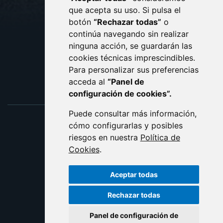
AVISO LEGAL
que acepta su uso. Si pulsa el
PROTECCIÓN DE DATOS
botón
“Rechazar todas”
o
POLÍTICA DE COOKIES
ACCESIBILIDAD
continúa navegando sin realizar
ninguna acción, se guardarán las
ENLACE EXTERNO AL C
cookies técnicas imprescindibles.
Para personalizar sus preferencias
acceda al
“Panel de
configuración de cookies”.
Puede consultar más información,
cómo configurarlas y posibles
riesgos en nuestra
Política de
Cookies
.
Aceptar todas
Rechazar todas
Panel de configuración de