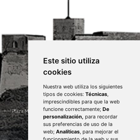
Este sitio utiliza
cookies
Nuestra web utiliza los siguientes
tipos de cookies:
Técnicas
,
imprescindibles para que la web
funcione correctamente;
De
Plaza Mayor 4
22400
MONZÓN
- ARAGÓN
(ESPAÑA)
personalización,
para recordar
· (34) 974 400 700 ·
sus preferencias de uso de la
sac@monzon.es
web;
Analíticas
, para mejorar el
monzon.es
funcionamiento de la web y sus