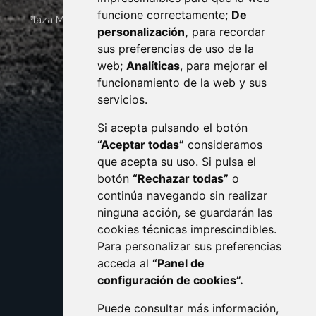
funcione correctamente;
De
Plaza Mayor 4
22400
MONZÓN
- ARAGÓN
(ESPAÑA)
personalización,
para recordar
· (34) 974 400 700 ·
sus preferencias de uso de la
sac@monzon.es
web;
Analíticas
, para mejorar el
monzon.es
funcionamiento de la web y sus
servicios.
Si acepta pulsando el botón
CONTACTO
MAPA WEB
“Aceptar todas”
consideramos
AVISO LEGAL
que acepta su uso. Si pulsa el
PROTECCIÓN DE DATOS
botón
“Rechazar todas”
o
POLÍTICA DE COOKIES
ACCESIBILIDAD
continúa navegando sin realizar
ninguna acción, se guardarán las
ENLACE EXTERNO AL C
cookies técnicas imprescindibles.
Para personalizar sus preferencias
acceda al
“Panel de
configuración de cookies”.
Puede consultar más información,