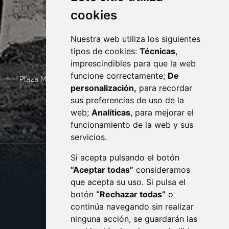
cookies
Nuestra web utiliza los siguientes
tipos de cookies:
Técnicas
,
imprescindibles para que la web
funcione correctamente;
De
Plaza Mayor 4
22400
MONZÓN
- ARAGÓN
(ESPAÑA)
personalización,
para recordar
· (34) 974 400 700 ·
sus preferencias de uso de la
sac@monzon.es
web;
Analíticas
, para mejorar el
monzon.es
funcionamiento de la web y sus
servicios.
Si acepta pulsando el botón
CONTACTO
MAPA WEB
“Aceptar todas”
consideramos
AVISO LEGAL
que acepta su uso. Si pulsa el
PROTECCIÓN DE DATOS
botón
“Rechazar todas”
o
POLÍTICA DE COOKIES
ACCESIBILIDAD
continúa navegando sin realizar
ninguna acción, se guardarán las
ENLACE EXTERNO AL C