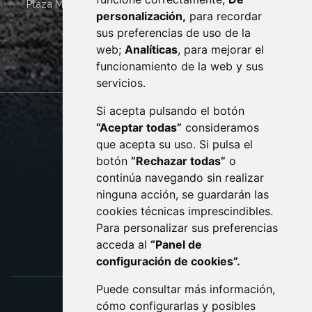
Plaza Mayor 4
22400
MONZÓN
- ARAGÓN
(ESPAÑA)
personalización,
para recordar
· (34) 974 400 700 ·
sus preferencias de uso de la
sac@monzon.es
web;
Analíticas
, para mejorar el
monzon.es
funcionamiento de la web y sus
servicios.
Si acepta pulsando el botón
CONTACTO
MAPA WEB
“Aceptar todas”
consideramos
AVISO LEGAL
que acepta su uso. Si pulsa el
PROTECCIÓN DE DATOS
botón
“Rechazar todas”
o
POLÍTICA DE COOKIES
ACCESIBILIDAD
continúa navegando sin realizar
ninguna acción, se guardarán las
ENLACE EXTERNO AL C
cookies técnicas imprescindibles.
Para personalizar sus preferencias
acceda al
“Panel de
configuración de cookies”.
Puede consultar más información,
cómo configurarlas y posibles