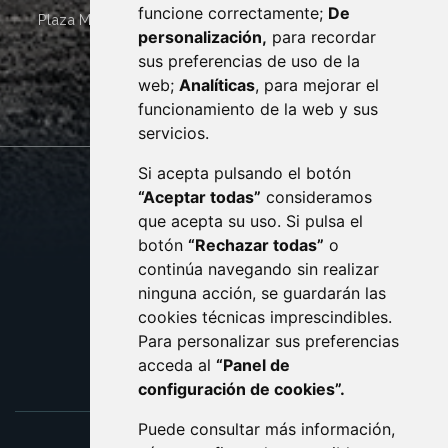
funcione correctamente;
De
Plaza Mayor 4
22400
MONZÓN
- ARAGÓN
(ESPAÑA)
personalización,
para recordar
· (34) 974 400 700 ·
sus preferencias de uso de la
sac@monzon.es
web;
Analíticas
, para mejorar el
monzon.es
funcionamiento de la web y sus
servicios.
Si acepta pulsando el botón
CONTACTO
MAPA WEB
“Aceptar todas”
consideramos
AVISO LEGAL
que acepta su uso. Si pulsa el
PROTECCIÓN DE DATOS
botón
“Rechazar todas”
o
POLÍTICA DE COOKIES
ACCESIBILIDAD
continúa navegando sin realizar
ninguna acción, se guardarán las
ENLACE EXTERNO AL C
cookies técnicas imprescindibles.
Para personalizar sus preferencias
acceda al
“Panel de
configuración de cookies”.
Puede consultar más información,