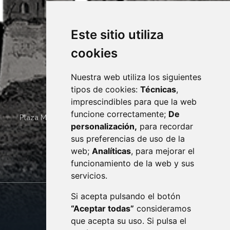
Este sitio utiliza
cookies
Nuestra web utiliza los siguientes
tipos de cookies:
Técnicas
,
imprescindibles para que la web
funcione correctamente;
De
Plaza Mayor 4
22400
MONZÓN
- ARAGÓN
(ESPAÑA)
personalización,
para recordar
· (34) 974 400 700 ·
sus preferencias de uso de la
sac@monzon.es
web;
Analíticas
, para mejorar el
monzon.es
funcionamiento de la web y sus
servicios.
Si acepta pulsando el botón
CONTACTO
MAPA WEB
“Aceptar todas”
consideramos
AVISO LEGAL
que acepta su uso. Si pulsa el
PROTECCIÓN DE DATOS