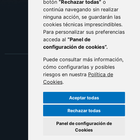
botón
“Rechazar todas”
o
POLÍTICA DE COOKIES
ACCESIBILIDAD
continúa navegando sin realizar
ninguna acción, se guardarán las
ENLACE EXTERNO AL C
cookies técnicas imprescindibles.
Para personalizar sus preferencias
acceda al
“Panel de
configuración de cookies”.
Puede consultar más información,
cómo configurarlas y posibles
riesgos en nuestra
Política de
Cookies
.
Aceptar todas
Rechazar todas
Panel de configuración de
Cookies