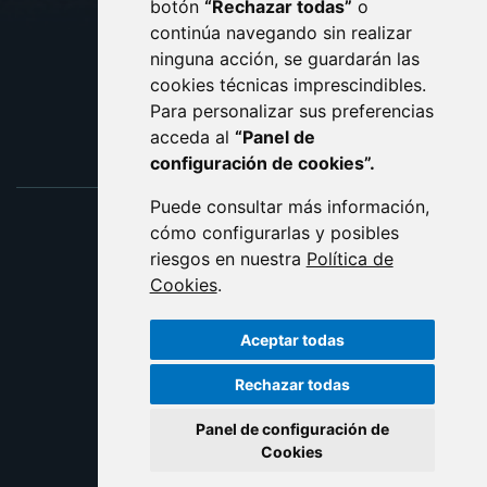
botón
“Rechazar todas”
o
POLÍTICA DE COOKIES
ACCESIBILIDAD
continúa navegando sin realizar
ninguna acción, se guardarán las
ENLACE EXTERNO AL C
cookies técnicas imprescindibles.
Para personalizar sus preferencias
acceda al
“Panel de
configuración de cookies”.
Puede consultar más información,
cómo configurarlas y posibles
riesgos en nuestra
Política de
Cookies
.
Aceptar todas
Rechazar todas
Panel de configuración de
Cookies