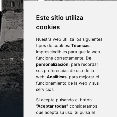
Este sitio utiliza
cookies
Nuestra web utiliza los siguientes
tipos de cookies:
Técnicas
,
imprescindibles para que la web
funcione correctamente;
De
Plaza Mayor 4
22400
MONZÓN
- ARAGÓN
(ESPAÑA)
personalización,
para recordar
· (34) 974 400 700 ·
sus preferencias de uso de la
sac@monzon.es
web;
Analíticas
, para mejorar el
monzon.es
funcionamiento de la web y sus
servicios.
Si acepta pulsando el botón
CONTACTO
MAPA WEB
“Aceptar todas”
consideramos
AVISO LEGAL
que acepta su uso. Si pulsa el
PROTECCIÓN DE DATOS