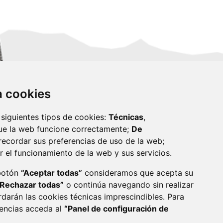
za cookies
 siguientes tipos de cookies:
Técnicas
,
ue la web funcione correctamente;
De
recordar sus preferencias de uso de la web;
r el funcionamiento de la web y sus servicios.
monzon.es
 botón
“Aceptar todas”
consideramos que acepta su
“Rechazar todas”
o continúa navegando sin realizar
CA DE COOKIES
ACCESIBILIDAD
rdarán las cookies técnicas imprescindibles. Para
rencias acceda al
“Panel de configuración de
ENLACE 