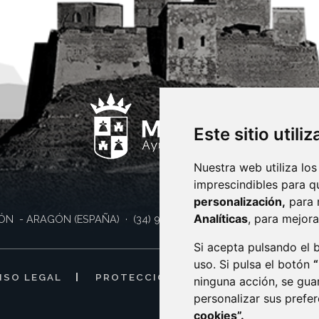
Este sitio utili
Nuestra web utiliza los
imprescindibles para q
personalización,
para 
Analíticas
, para mejora
ÓN
- ARAGÓN
(ESPAÑA)
· (34) 974 400 700 ·
sac@monzon.es
Si acepta pulsando el
uso. Si pulsa el botón
ISO LEGAL
PROTECCIÓN DE DATOS
POLÍTI
ninguna acción, se gua
personalizar sus prefe
cookies”.