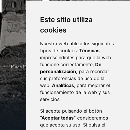
Este sitio utiliza
cookies
Nuestra web utiliza los siguientes
tipos de cookies:
Técnicas
,
imprescindibles para que la web
funcione correctamente;
De
Plaza Mayor 4
22400
MONZÓN
- ARAGÓN
(ESPAÑA)
personalización,
para recordar
· (34) 974 400 700 ·
sus preferencias de uso de la
sac@monzon.es
web;
Analíticas
, para mejorar el
monzon.es
funcionamiento de la web y sus
servicios.
Si acepta pulsando el botón
CONTACTO
MAPA WEB
“Aceptar todas”
consideramos
AVISO LEGAL
que acepta su uso. Si pulsa el
PROTECCIÓN DE DATOS