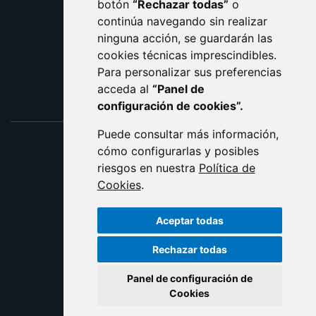
botón
“Rechazar todas”
o
POLÍTICA DE COOKIES
ACCESIBILIDAD
continúa navegando sin realizar
ninguna acción, se guardarán las
ENLACE EXTERNO AL C
cookies técnicas imprescindibles.
Para personalizar sus preferencias
acceda al
“Panel de
configuración de cookies”.
Puede consultar más información,
cómo configurarlas y posibles
riesgos en nuestra
Política de
Cookies
.
Aceptar todas
Rechazar todas
Panel de configuración de
Cookies