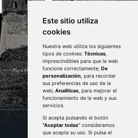
Este sitio utiliza
cookies
Nuestra web utiliza los siguientes
tipos de cookies:
Técnicas
,
imprescindibles para que la web
funcione correctamente;
De
Plaza Mayor 4
22400
MONZÓN
- ARAGÓN
(ESPAÑA)
personalización,
para recordar
· (34) 974 400 700 ·
sus preferencias de uso de la
sac@monzon.es
web;
Analíticas
, para mejorar el
monzon.es
funcionamiento de la web y sus
servicios.
Si acepta pulsando el botón
CONTACTO
MAPA WEB
“Aceptar todas”
consideramos
AVISO LEGAL
que acepta su uso. Si pulsa el
PROTECCIÓN DE DATOS