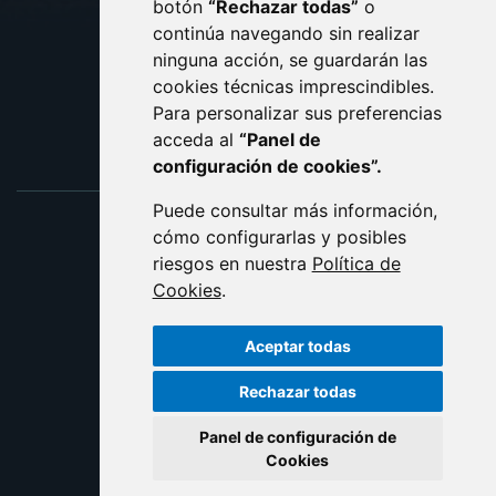
botón
“Rechazar todas”
o
POLÍTICA DE COOKIES
ACCESIBILIDAD
continúa navegando sin realizar
ninguna acción, se guardarán las
ENLACE EXTERNO AL C
cookies técnicas imprescindibles.
Para personalizar sus preferencias
acceda al
“Panel de
configuración de cookies”.
Puede consultar más información,
cómo configurarlas y posibles
riesgos en nuestra
Política de
Cookies
.
Aceptar todas
Rechazar todas
Panel de configuración de
Cookies