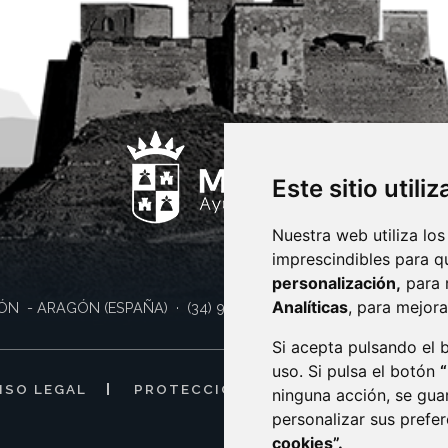
Este sitio utili
Nuestra web utiliza los
imprescindibles para q
personalización,
para 
Analíticas
, para mejora
ÓN
- ARAGÓN
(ESPAÑA)
· (34) 974 400 700 ·
sac@monzon.es
Si acepta pulsando el
uso. Si pulsa el botón
ISO LEGAL
PROTECCIÓN DE DATOS
POLÍTI
ninguna acción, se gua
personalizar sus prefe
cookies”.