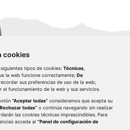
za cookies
 siguientes tipos de cookies:
Técnicas
,
ue la web funcione correctamente;
De
recordar sus preferencias de uso de la web;
r el funcionamiento de la web y sus servicios.
monzon.es
 botón
“Aceptar todas”
consideramos que acepta su
“Rechazar todas”
o continúa navegando sin realizar
CA DE COOKIES
ACCESIBILIDAD
rdarán las cookies técnicas imprescindibles. Para
rencias acceda al
“Panel de configuración de
ENLACE 