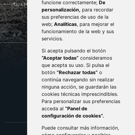
funcione correctamente;
De
Plaza Mayor 4
22400
MONZÓN
- ARAGÓN
(ESPAÑA)
personalización,
para recordar
· (34) 974 400 700 ·
sus preferencias de uso de la
sac@monzon.es
web;
Analíticas
, para mejorar el
monzon.es
funcionamiento de la web y sus
servicios.
Si acepta pulsando el botón
CONTACTO
MAPA WEB
“Aceptar todas”
consideramos
AVISO LEGAL
que acepta su uso. Si pulsa el
PROTECCIÓN DE DATOS
botón
“Rechazar todas”
o
POLÍTICA DE COOKIES
ACCESIBILIDAD
continúa navegando sin realizar
ninguna acción, se guardarán las
ENLACE EXTERNO AL C
cookies técnicas imprescindibles.
Para personalizar sus preferencias
acceda al
“Panel de
configuración de cookies”.
Puede consultar más información,