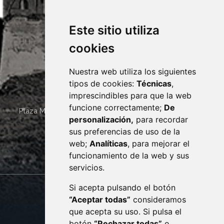
Este sitio utiliza
cookies
Nuestra web utiliza los siguientes
tipos de cookies:
Técnicas
,
imprescindibles para que la web
funcione correctamente;
De
Plaza Mayor 4
22400
MONZÓN
- ARAGÓN
(ESPAÑA)
personalización,
para recordar
· (34) 974 400 700 ·
sus preferencias de uso de la
sac@monzon.es
web;
Analíticas
, para mejorar el
monzon.es
funcionamiento de la web y sus
servicios.
Si acepta pulsando el botón
CONTACTO
MAPA WEB
“Aceptar todas”
consideramos
AVISO LEGAL
que acepta su uso. Si pulsa el
PROTECCIÓN DE DATOS
botón
“Rechazar todas”
o
POLÍTICA DE COOKIES