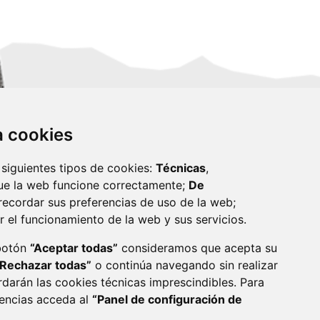
za cookies
 siguientes tipos de cookies:
Técnicas
,
ue la web funcione correctamente;
De
recordar sus preferencias de uso de la web;
r el funcionamiento de la web y sus servicios.
monzon.es
 botón
“Aceptar todas”
consideramos que acepta su
“Rechazar todas”
o continúa navegando sin realizar
CA DE COOKIES
ACCESIBILIDAD
rdarán las cookies técnicas imprescindibles. Para
rencias acceda al
“Panel de configuración de
ENLACE 