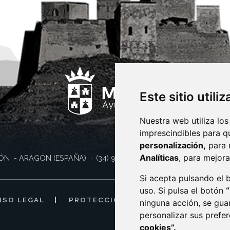
Este sitio utili
Nuestra web utiliza los
imprescindibles para q
personalización,
para 
Analíticas
, para mejora
ÓN
- ARAGÓN
(ESPAÑA)
· (34) 974 400 700 ·
sac@monzon.es
Si acepta pulsando el
uso. Si pulsa el botón
ISO LEGAL
PROTECCIÓN DE DATOS
POLÍTI
ninguna acción, se gua
personalizar sus prefe
cookies”.