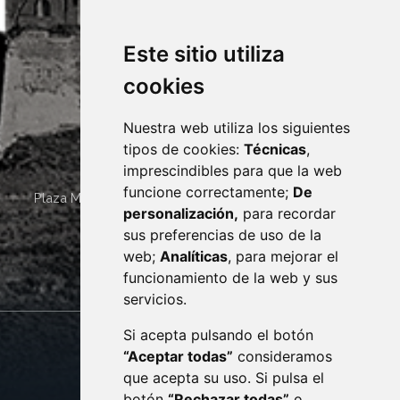
Este sitio utiliza
cookies
Nuestra web utiliza los siguientes
tipos de cookies:
Técnicas
,
imprescindibles para que la web
funcione correctamente;
De
Plaza Mayor 4
22400
MONZÓN
- ARAGÓN
(ESPAÑA)
personalización,
para recordar
· (34) 974 400 700 ·
sus preferencias de uso de la
sac@monzon.es
web;
Analíticas
, para mejorar el
monzon.es
funcionamiento de la web y sus
servicios.
Si acepta pulsando el botón
CONTACTO
MAPA WEB
“Aceptar todas”
consideramos
AVISO LEGAL
que acepta su uso. Si pulsa el
PROTECCIÓN DE DATOS
botón
“Rechazar todas”
o
POLÍTICA DE COOKIES