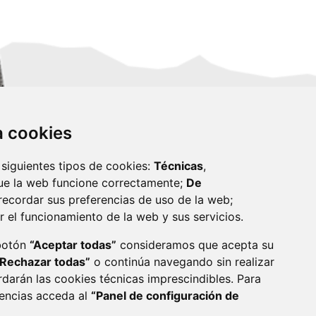
za cookies
 siguientes tipos de cookies:
Técnicas
,
ue la web funcione correctamente;
De
recordar sus preferencias de uso de la web;
r el funcionamiento de la web y sus servicios.
monzon.es
 botón
“Aceptar todas”
consideramos que acepta su
“Rechazar todas”
o continúa navegando sin realizar
CA DE COOKIES
ACCESIBILIDAD
rdarán las cookies técnicas imprescindibles. Para
rencias acceda al
“Panel de configuración de
ENLACE 