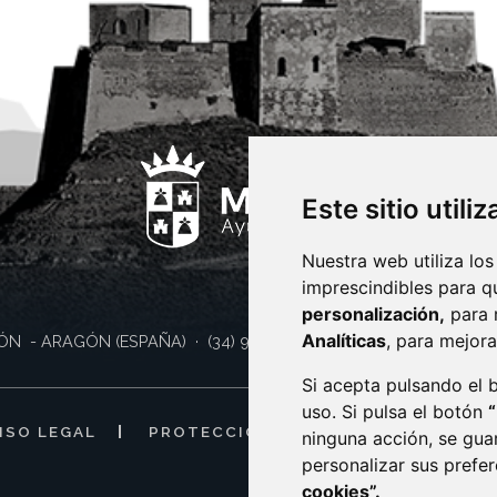
Este sitio utili
Nuestra web utiliza los
imprescindibles para q
personalización,
para 
Analíticas
, para mejora
ÓN
- ARAGÓN
(ESPAÑA)
· (34) 974 400 700 ·
sac@monzon.es
Si acepta pulsando el
uso. Si pulsa el botón
ISO LEGAL
PROTECCIÓN DE DATOS
POLÍTI
ninguna acción, se gua
personalizar sus prefe
cookies”.