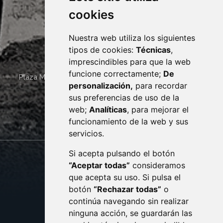
cookies
Nuestra web utiliza los siguientes
tipos de cookies:
Técnicas
,
imprescindibles para que la web
funcione correctamente;
De
Plaza Mayor 4
22400
MONZÓN
- ARAGÓN
(ESPAÑA)
personalización,
para recordar
· (34) 974 400 700 ·
sus preferencias de uso de la
sac@monzon.es
web;
Analíticas
, para mejorar el
monzon.es
funcionamiento de la web y sus
servicios.
Si acepta pulsando el botón
CONTACTO
MAPA WEB
“Aceptar todas”
consideramos
AVISO LEGAL
que acepta su uso. Si pulsa el
PROTECCIÓN DE DATOS
botón
“Rechazar todas”
o
POLÍTICA DE COOKIES
ACCESIBILIDAD
continúa navegando sin realizar
ninguna acción, se guardarán las
ENLACE EXTERNO AL C