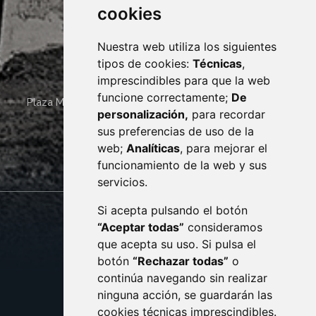
cookies
Nuestra web utiliza los siguientes
tipos de cookies:
Técnicas
,
imprescindibles para que la web
funcione correctamente;
De
Plaza Mayor 4
22400
MONZÓN
- ARAGÓN
(ESPAÑA)
personalización,
para recordar
· (34) 974 400 700 ·
sus preferencias de uso de la
sac@monzon.es
web;
Analíticas
, para mejorar el
monzon.es
funcionamiento de la web y sus
servicios.
Si acepta pulsando el botón
CONTACTO
MAPA WEB
“Aceptar todas”
consideramos
AVISO LEGAL
que acepta su uso. Si pulsa el
PROTECCIÓN DE DATOS
botón
“Rechazar todas”
o
POLÍTICA DE COOKIES
ACCESIBILIDAD
continúa navegando sin realizar
ninguna acción, se guardarán las
ENLACE EXTERNO AL C
cookies técnicas imprescindibles.