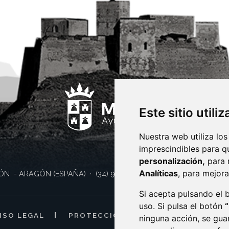
Este sitio utili
Nuestra web utiliza los
imprescindibles para q
personalización,
para 
Analíticas
, para mejora
ÓN
- ARAGÓN
(ESPAÑA)
· (34) 974 400 700 ·
sac@monzon.es
Si acepta pulsando el
uso. Si pulsa el botón
ISO LEGAL
PROTECCIÓN DE DATOS
POLÍTI
ninguna acción, se gua