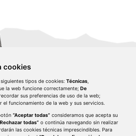
za cookies
 siguientes tipos de cookies:
Técnicas
,
ue la web funcione correctamente;
De
recordar sus preferencias de uso de la web;
r el funcionamiento de la web y sus servicios.
monzon.es
 botón
“Aceptar todas”
consideramos que acepta su
“Rechazar todas”
o continúa navegando sin realizar
CA DE COOKIES
ACCESIBILIDAD
rdarán las cookies técnicas imprescindibles. Para