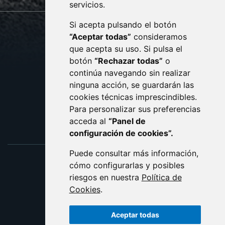
servicios.
Si acepta pulsando el botón
CONTACTO
MAPA WEB
“Aceptar todas”
consideramos
AVISO LEGAL
que acepta su uso. Si pulsa el
PROTECCIÓN DE DATOS
botón
“Rechazar todas”
o
POLÍTICA DE COOKIES
ACCESIBILIDAD
continúa navegando sin realizar
ninguna acción, se guardarán las
ENLACE EXTERNO AL C
cookies técnicas imprescindibles.
Para personalizar sus preferencias
acceda al
“Panel de
configuración de cookies”.
Puede consultar más información,
cómo configurarlas y posibles
riesgos en nuestra
Política de
Cookies
.
Aceptar todas