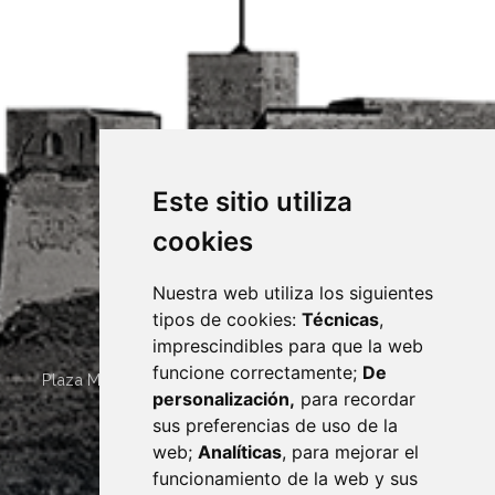
Este sitio utiliza
cookies
Nuestra web utiliza los siguientes
tipos de cookies:
Técnicas
,
imprescindibles para que la web
funcione correctamente;
De
Plaza Mayor 4
22400
MONZÓN
- ARAGÓN
(ESPAÑA)
personalización,
para recordar
· (34) 974 400 700 ·
sus preferencias de uso de la
sac@monzon.es
web;
Analíticas
, para mejorar el
monzon.es
funcionamiento de la web y sus