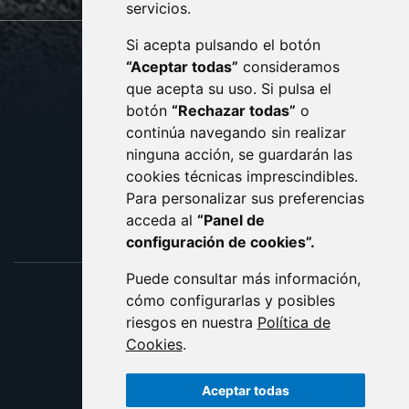
servicios.
Si acepta pulsando el botón
CONTACTO
MAPA WEB
“Aceptar todas”
consideramos
AVISO LEGAL
que acepta su uso. Si pulsa el
PROTECCIÓN DE DATOS
botón
“Rechazar todas”
o
POLÍTICA DE COOKIES
ACCESIBILIDAD
continúa navegando sin realizar
ninguna acción, se guardarán las
ENLACE EXTERNO AL C
cookies técnicas imprescindibles.
Para personalizar sus preferencias
acceda al
“Panel de
configuración de cookies”.
Puede consultar más información,
cómo configurarlas y posibles
riesgos en nuestra
Política de
Cookies
.
Aceptar todas