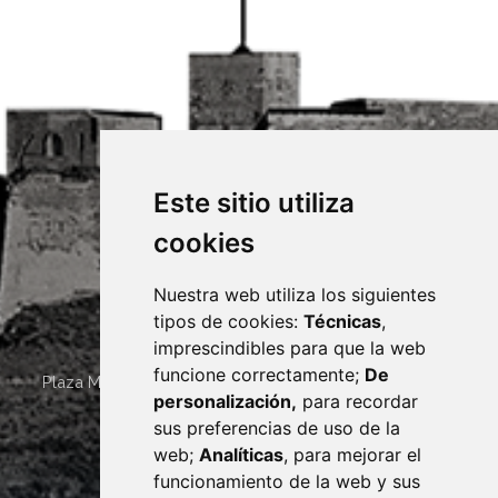
Este sitio utiliza
cookies
Nuestra web utiliza los siguientes
tipos de cookies:
Técnicas
,
imprescindibles para que la web
funcione correctamente;
De
Plaza Mayor 4
22400
MONZÓN
- ARAGÓN
(ESPAÑA)
personalización,
para recordar
· (34) 974 400 700 ·
sus preferencias de uso de la
sac@monzon.es
web;
Analíticas
, para mejorar el
monzon.es
funcionamiento de la web y sus