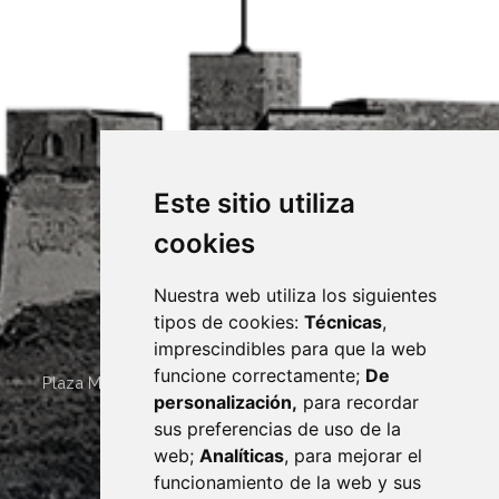
Este sitio utiliza
cookies
Nuestra web utiliza los siguientes
tipos de cookies:
Técnicas
,
imprescindibles para que la web
funcione correctamente;
De
Plaza Mayor 4
22400
MONZÓN
- ARAGÓN
(ESPAÑA)
personalización,
para recordar
· (34) 974 400 700 ·
sus preferencias de uso de la
sac@monzon.es
web;
Analíticas
, para mejorar el
monzon.es
funcionamiento de la web y sus