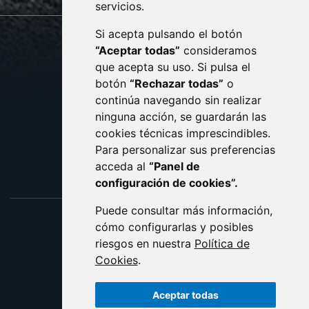
servicios.
Si acepta pulsando el botón
CONTACTO
MAPA WEB
“Aceptar todas”
consideramos
AVISO LEGAL
que acepta su uso. Si pulsa el
PROTECCIÓN DE DATOS
botón
“Rechazar todas”
o
POLÍTICA DE COOKIES
ACCESIBILIDAD
continúa navegando sin realizar
ninguna acción, se guardarán las
ENLACE EXTERNO AL C
cookies técnicas imprescindibles.
Para personalizar sus preferencias
acceda al
“Panel de
configuración de cookies”.
Puede consultar más información,
cómo configurarlas y posibles
riesgos en nuestra
Política de
Cookies
.
Aceptar todas