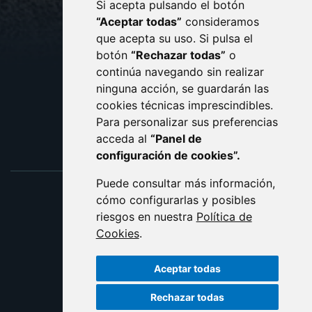
Si acepta pulsando el botón
CONTACTO
MAPA WEB
“Aceptar todas”
consideramos
AVISO LEGAL
que acepta su uso. Si pulsa el
PROTECCIÓN DE DATOS
botón
“Rechazar todas”
o
POLÍTICA DE COOKIES
ACCESIBILIDAD
continúa navegando sin realizar
ninguna acción, se guardarán las
ENLACE EXTERNO AL C
cookies técnicas imprescindibles.
Para personalizar sus preferencias
acceda al
“Panel de
configuración de cookies”.
Puede consultar más información,
cómo configurarlas y posibles
riesgos en nuestra
Política de
Cookies
.
Aceptar todas
Rechazar todas