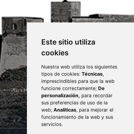
Este sitio utiliza
cookies
Nuestra web utiliza los siguientes
tipos de cookies:
Técnicas
,
imprescindibles para que la web
funcione correctamente;
De
Plaza Mayor 4
22400
MONZÓN
- ARAGÓN
(ESPAÑA)
personalización,
para recordar
· (34) 974 400 700 ·
sus preferencias de uso de la
sac@monzon.es
web;
Analíticas
, para mejorar el
monzon.es
funcionamiento de la web y sus
servicios.