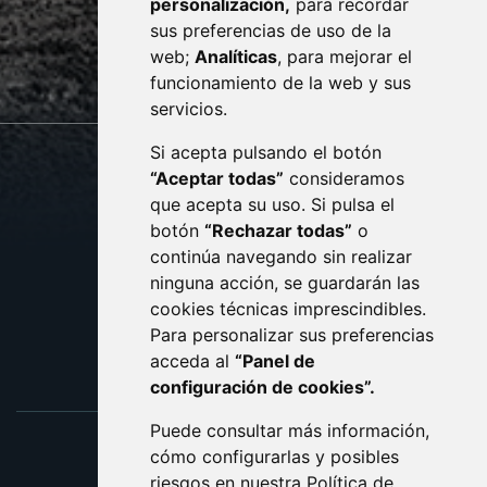
personalización,
para recordar
· (34) 974 400 700 ·
sus preferencias de uso de la
sac@monzon.es
web;
Analíticas
, para mejorar el
monzon.es
funcionamiento de la web y sus
servicios.
Si acepta pulsando el botón
CONTACTO
MAPA WEB
“Aceptar todas”
consideramos
AVISO LEGAL
que acepta su uso. Si pulsa el
PROTECCIÓN DE DATOS
botón
“Rechazar todas”
o
POLÍTICA DE COOKIES
ACCESIBILIDAD
continúa navegando sin realizar
ninguna acción, se guardarán las
ENLACE EXTERNO AL C
cookies técnicas imprescindibles.
Para personalizar sus preferencias
acceda al
“Panel de
configuración de cookies”.
Puede consultar más información,
cómo configurarlas y posibles
riesgos en nuestra
Política de