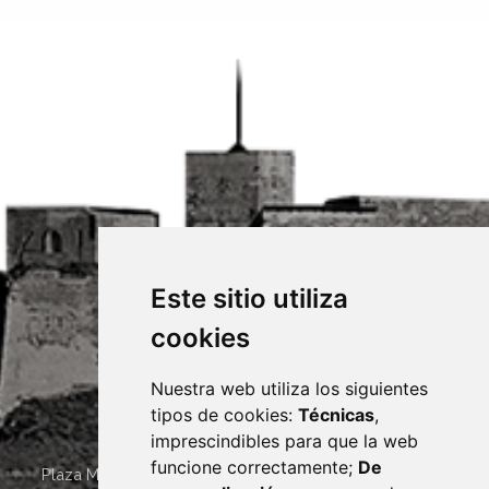
Este sitio utiliza
cookies
Nuestra web utiliza los siguientes
tipos de cookies:
Técnicas
,
imprescindibles para que la web
funcione correctamente;
De
Plaza Mayor 4
22400
MONZÓN
- ARAGÓN
(ESPAÑA)