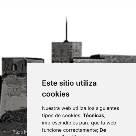
Este sitio utiliza
cookies
Nuestra web utiliza los siguientes
tipos de cookies:
Técnicas
,
imprescindibles para que la web
funcione correctamente;
De
Plaza Mayor 4
22400
MONZÓN
- ARAGÓN
(ESPAÑA)