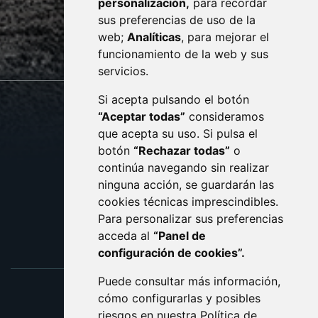
personalización,
para recordar
· (34) 974 400 700 ·
sus preferencias de uso de la
sac@monzon.es
web;
Analíticas
, para mejorar el
monzon.es
funcionamiento de la web y sus
servicios.
Si acepta pulsando el botón
CONTACTO
MAPA WEB
“Aceptar todas”
consideramos
AVISO LEGAL
que acepta su uso. Si pulsa el
PROTECCIÓN DE DATOS
botón
“Rechazar todas”
o
POLÍTICA DE COOKIES
ACCESIBILIDAD
continúa navegando sin realizar
ninguna acción, se guardarán las
ENLACE EXTERNO AL C
cookies técnicas imprescindibles.
Para personalizar sus preferencias
acceda al
“Panel de
configuración de cookies”.
Puede consultar más información,
cómo configurarlas y posibles
riesgos en nuestra
Política de