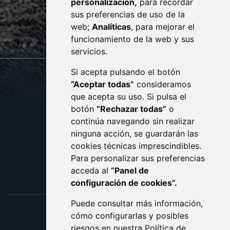
personalización,
para recordar
· (34) 974 400 700 ·
sus preferencias de uso de la
sac@monzon.es
web;
Analíticas
, para mejorar el
monzon.es
funcionamiento de la web y sus
servicios.
Si acepta pulsando el botón
CONTACTO
MAPA WEB
“Aceptar todas”
consideramos
AVISO LEGAL
que acepta su uso. Si pulsa el
PROTECCIÓN DE DATOS
botón
“Rechazar todas”
o
POLÍTICA DE COOKIES
ACCESIBILIDAD
continúa navegando sin realizar
ninguna acción, se guardarán las
ENLACE EXTERNO AL C
cookies técnicas imprescindibles.
Para personalizar sus preferencias
acceda al
“Panel de
configuración de cookies”.
Puede consultar más información,
cómo configurarlas y posibles
riesgos en nuestra
Política de