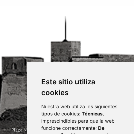
Este sitio utiliza
cookies
Nuestra web utiliza los siguientes
tipos de cookies:
Técnicas
,
imprescindibles para que la web
funcione correctamente;
De
Plaza Mayor 4
22400
MONZÓN
- ARAGÓN
(ESPAÑA)