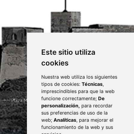
Este sitio utiliza
cookies
Nuestra web utiliza los siguientes
tipos de cookies:
Técnicas
,
imprescindibles para que la web
funcione correctamente;
De
Plaza Mayor 4
22400
MONZÓN
- ARAGÓN
(ESPAÑA)
personalización,
para recordar
· (34) 974 400 700 ·
sus preferencias de uso de la
sac@monzon.es
web;
Analíticas
, para mejorar el
monzon.es
funcionamiento de la web y sus