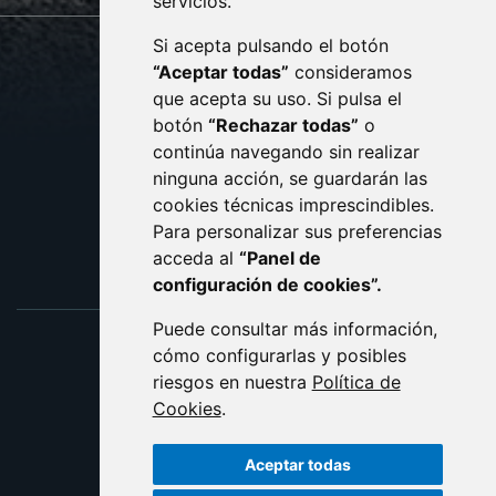
servicios.
Si acepta pulsando el botón
CONTACTO
MAPA WEB
“Aceptar todas”
consideramos
AVISO LEGAL
que acepta su uso. Si pulsa el
PROTECCIÓN DE DATOS
botón
“Rechazar todas”
o
POLÍTICA DE COOKIES
ACCESIBILIDAD
continúa navegando sin realizar
ninguna acción, se guardarán las
ENLACE EXTERNO AL C
cookies técnicas imprescindibles.
Para personalizar sus preferencias
acceda al
“Panel de
configuración de cookies”.
Puede consultar más información,
cómo configurarlas y posibles
riesgos en nuestra
Política de
Cookies
.
Aceptar todas