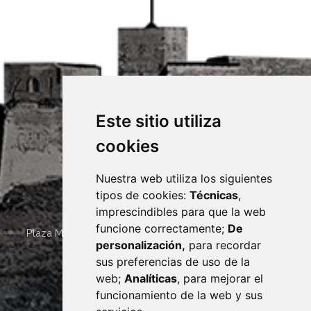
Este sitio utiliza
cookies
Nuestra web utiliza los siguientes
tipos de cookies:
Técnicas
,
imprescindibles para que la web
funcione correctamente;
De
Plaza Mayor 4
22400
MONZÓN
- ARAGÓN
(ESPAÑA)
personalización,
para recordar
· (34) 974 400 700 ·
sus preferencias de uso de la
sac@monzon.es
web;
Analíticas
, para mejorar el
monzon.es
funcionamiento de la web y sus