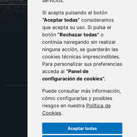
servicios.
Si acepta pulsando el botón
CONTACTO
MAPA WEB
“Aceptar todas”
consideramos
AVISO LEGAL
que acepta su uso. Si pulsa el
PROTECCIÓN DE DATOS
botón
“Rechazar todas”
o
POLÍTICA DE COOKIES
ACCESIBILIDAD
continúa navegando sin realizar
ninguna acción, se guardarán las
ENLACE EXTERNO AL C
cookies técnicas imprescindibles.
Para personalizar sus preferencias
acceda al
“Panel de
configuración de cookies”.
Puede consultar más información,
cómo configurarlas y posibles
riesgos en nuestra
Política de
Cookies
.
Aceptar todas