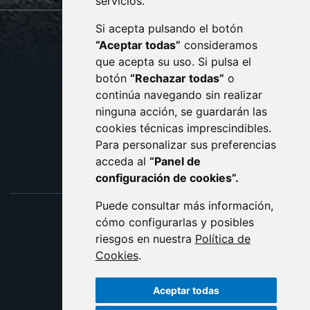
servicios.
Si acepta pulsando el botón
CONTACTO
MAPA WEB
“Aceptar todas”
consideramos
AVISO LEGAL
que acepta su uso. Si pulsa el
PROTECCIÓN DE DATOS
botón
“Rechazar todas”
o
POLÍTICA DE COOKIES
ACCESIBILIDAD
continúa navegando sin realizar
ninguna acción, se guardarán las
ENLACE EXTERNO AL C
cookies técnicas imprescindibles.
Para personalizar sus preferencias
acceda al
“Panel de
configuración de cookies”.
Puede consultar más información,
cómo configurarlas y posibles
riesgos en nuestra
Política de
Cookies
.
Aceptar todas