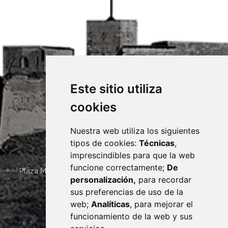
Este sitio utiliza
cookies
Nuestra web utiliza los siguientes
tipos de cookies:
Técnicas
,
imprescindibles para que la web
funcione correctamente;
De
Plaza Mayor 4
22400
MONZÓN
- ARAGÓN
(ESPAÑA)
personalización,
para recordar
· (34) 974 400 700 ·
sus preferencias de uso de la
sac@monzon.es
web;
Analíticas
, para mejorar el
monzon.es
funcionamiento de la web y sus