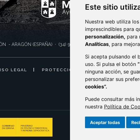
Este sitio utili
Nuestra web utiliza los
imprescindibles para q
personalización,
para 
Analíticas
, para mejora
ÓN
- ARAGÓN
(ESPAÑA)
· (34) 974 400 700 ·
sac@monzon.es
Si acepta pulsando el
uso. Si pulsa el botón
ISO LEGAL
PROTECCIÓN DE DATOS
POLÍTI
ninguna acción, se gua
personalizar sus prefe
cookies”.
Puede consultar más in
nuestra
Política de Co
Aceptar todas
Rec