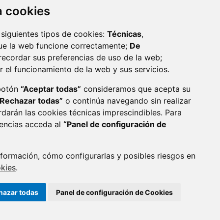
za cookies
 siguientes tipos de cookies:
Técnicas
,
ue la web funcione correctamente;
De
recordar sus preferencias de uso de la web;
r el funcionamiento de la web y sus servicios.
monzon.es
 botón
“Aceptar todas”
consideramos que acepta su
“Rechazar todas”
o continúa navegando sin realizar
CA DE COOKIES
ACCESIBILIDAD
rdarán las cookies técnicas imprescindibles. Para
rencias acceda al
“Panel de configuración de
ENLACE 
formación, cómo configurarlas y posibles riesgos en
okies
.
hazar todas
Panel de configuración de Cookies