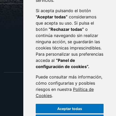
servicios.
Si acepta pulsando el botón
CONTACTO
MAPA WEB
“Aceptar todas”
consideramos
AVISO LEGAL
que acepta su uso. Si pulsa el
PROTECCIÓN DE DATOS
botón
“Rechazar todas”
o
POLÍTICA DE COOKIES
ACCESIBILIDAD
continúa navegando sin realizar
ninguna acción, se guardarán las
ENLACE EXTERNO AL C
cookies técnicas imprescindibles.
Para personalizar sus preferencias
acceda al
“Panel de
configuración de cookies”.
Puede consultar más información,
cómo configurarlas y posibles
riesgos en nuestra
Política de
Cookies
.
Aceptar todas