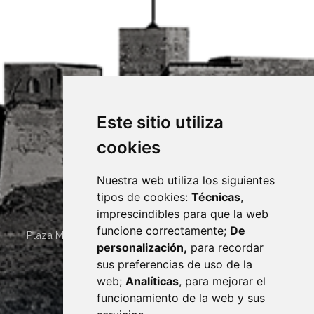
Este sitio utiliza
cookies
Nuestra web utiliza los siguientes
tipos de cookies:
Técnicas
,
imprescindibles para que la web
funcione correctamente;
De
Plaza Mayor 4
22400
MONZÓN
- ARAGÓN
(ESPAÑA)
personalización,
para recordar
· (34) 974 400 700 ·
sus preferencias de uso de la
sac@monzon.es
web;
Analíticas
, para mejorar el
monzon.es
funcionamiento de la web y sus