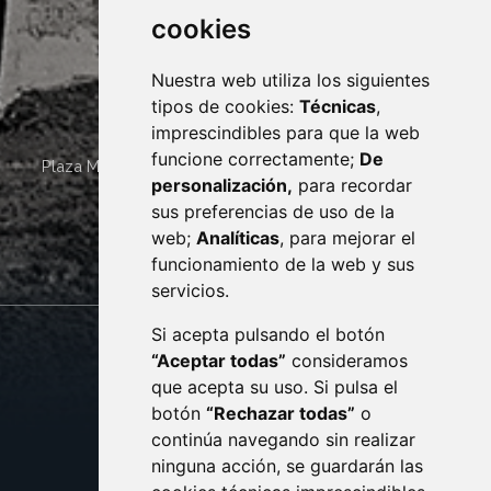
cookies
Nuestra web utiliza los siguientes
tipos de cookies:
Técnicas
,
imprescindibles para que la web
funcione correctamente;
De
Plaza Mayor 4
22400
MONZÓN
- ARAGÓN
(ESPAÑA)
personalización,
para recordar
· (34) 974 400 700 ·
sus preferencias de uso de la
sac@monzon.es
web;
Analíticas
, para mejorar el
monzon.es
funcionamiento de la web y sus
servicios.
Si acepta pulsando el botón
CONTACTO
MAPA WEB
“Aceptar todas”
consideramos
AVISO LEGAL
que acepta su uso. Si pulsa el
PROTECCIÓN DE DATOS
botón
“Rechazar todas”
o
POLÍTICA DE COOKIES
ACCESIBILIDAD
continúa navegando sin realizar
ninguna acción, se guardarán las
ENLACE EXTERNO AL C