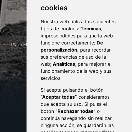
cookies
Nuestra web utiliza los siguientes
tipos de cookies:
Técnicas
,
imprescindibles para que la web
funcione correctamente;
De
Plaza Mayor 4
22400
MONZÓN
- ARAGÓN
(ESPAÑA)
personalización,
para recordar
· (34) 974 400 700 ·
sus preferencias de uso de la
sac@monzon.es
web;
Analíticas
, para mejorar el
monzon.es
funcionamiento de la web y sus
servicios.
Si acepta pulsando el botón
CONTACTO
MAPA WEB
“Aceptar todas”
consideramos
AVISO LEGAL
que acepta su uso. Si pulsa el
PROTECCIÓN DE DATOS
botón
“Rechazar todas”
o
POLÍTICA DE COOKIES
ACCESIBILIDAD
continúa navegando sin realizar
ninguna acción, se guardarán las
ENLACE EXTERNO AL C